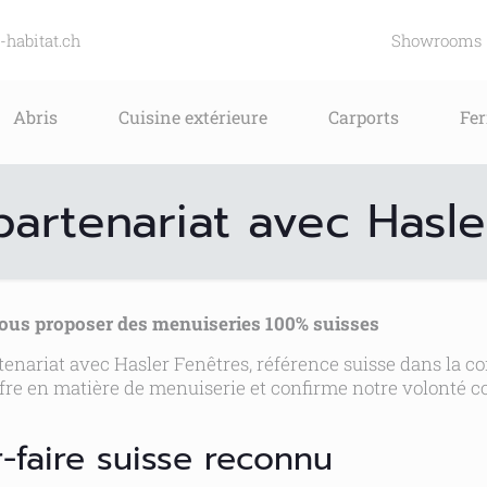
-habitat.ch
Showrooms
Abris
Cuisine extérieure
Carports
Fe
artenariat avec Hasle
vous proposer des menuiseries 100% suisses
enariat avec Hasler Fenêtres, référence suisse dans la con
ffre en matière de menuiserie et confirme notre volonté c
r-faire suisse reconnu