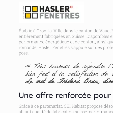
Établie à Oron-la-Ville dans le canton de Vaud, 
entièrement fabriquées en Suisse. Disponibles e
performance énergétique et de confort, ainsi que
romande, Hasler Fenêtres s’appuie sur des prof
pose.
« Très heureux de rejoindre l’a
bien fait et la satisfaction du 
Le mot de Frédéric Brun, dir
Une offre renforcée pour 
Grâce à ce partenariat, CEI Habitat propose dés
alliant qualité de fabrication suisse, performanc