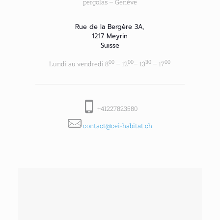
pergolas – Genève
Rue de la Bergère 3A,
1217 Meyrin
Suisse
00
00
30
00
Lundi au vendredi 8
– 12
– 13
– 17
+41227823580
contact@cei-habitat.ch