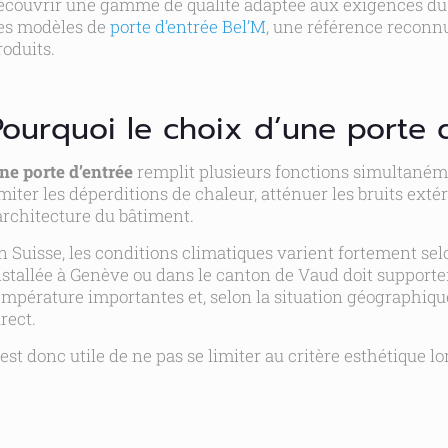
écouvrir une gamme de qualité adaptée aux exigences du
es modèles de
porte d’entrée Bel’M
, une référence reconnu
roduits.
Pourquoi le choix d’une porte 
ne porte d’entrée
remplit plusieurs fonctions simultanément
imiter les déperditions de chaleur, atténuer les bruits ext
’architecture du bâtiment.
n Suisse, les conditions climatiques varient fortement selo
nstallée à Genève ou dans le canton de Vaud doit supporte
empérature importantes et, selon la situation géographique
irect.
l est donc utile de ne pas se limiter au critère esthétique lo