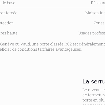
n de base
Résista
 renforcée
Maison ind
otection
Zones 
très haute
Usages profess
e Genève ou Vaud, une porte classée RC2 est généralemen
icier de conditions tarifaires avantageuses.
La serr
Le niveau d
de fermeture
porte en pl