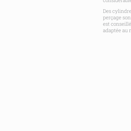
considérable
Des cylindre
perçage sont
est conseill
adaptée au 