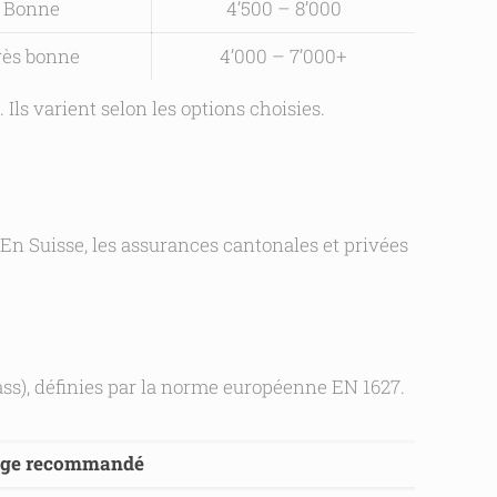
Bonne
4’500 – 8’000
rès bonne
4’000 – 7’000+
 Ils varient selon les options choisies.
 En Suisse, les assurances cantonales et privées
lass), définies par la norme européenne EN 1627.
ge recommandé