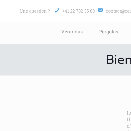
Une question ?
+41 22 782 35 80
contact@cei
Vérandas
Pergolas
Bien
L
t
d