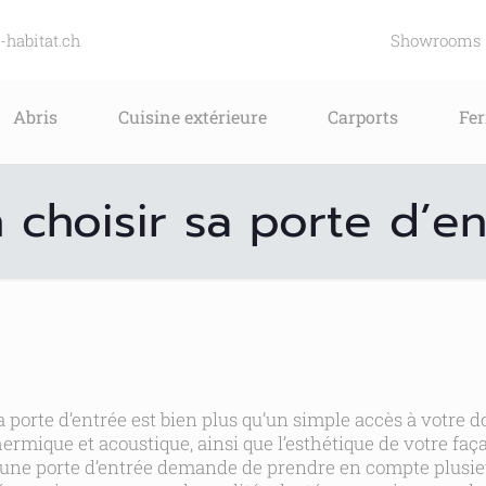
-habitat.ch
Showrooms
Abris
Cuisine extérieure
Carports
Fe
 choisir sa porte d’e
a porte d’entrée est bien plus qu’un simple accès à votre dom
hermique et acoustique, ainsi que l’esthétique de votre faç
’une porte d’entrée demande de prendre en compte plusieu