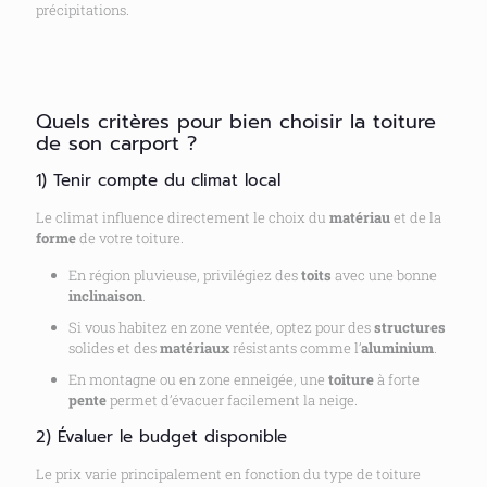
précipitations.
Quels critères pour bien choisir la toiture
de son carport ?
1) Tenir compte du climat local
Le climat influence directement le choix du
matériau
et de la
forme
de votre toiture.
En région pluvieuse, privilégiez des
toits
avec une bonne
inclinaison
.
Si vous habitez en zone ventée, optez pour des
structures
solides et des
matériaux
résistants comme l’
aluminium
.
En montagne ou en zone enneigée, une
toiture
à forte
pente
permet d’évacuer facilement la neige.
2) Évaluer le budget disponible
Le prix varie principalement en fonction du type de toiture