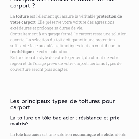
carport ?
La
toiture
est l’élément qui assure la véritable
protection de
votre carport
. Elle préserve votre voiture des agressions
extérieures et prolonge sa durée de vie.
Contrairement à un garage fermé, le carport reste une solution
ouverte. La sélection du toit doit garantir une protection
suffisante face aux aléas climatiques tout en contribuant à
l’
esthétique
de votre habitation.
En fonction du style de votre logement, du climat de votre
région et de l’usage prévu de votre carport, certains types de
couverture seront plus adaptés.
Les principaux types de toitures pour
carport
La toiture en tôle bac acier : résistance et prix
maîtrisé
La
tôle bac acier
est une solution
économique et solide
, idéale