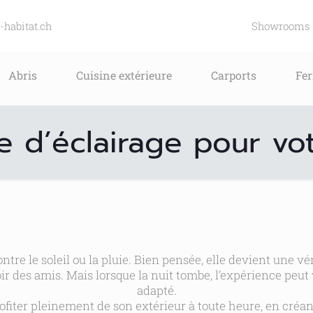
-habitat.ch
Showrooms
Abris
Cuisine extérieure
Carports
Fe
 d’éclairage pour vo
ntre le soleil ou la pluie. Bien pensée, elle devient une vé
ir des amis. Mais lorsque la nuit tombe, l’expérience peu
adapté.
ofiter pleinement de son extérieur à toute heure, en créa