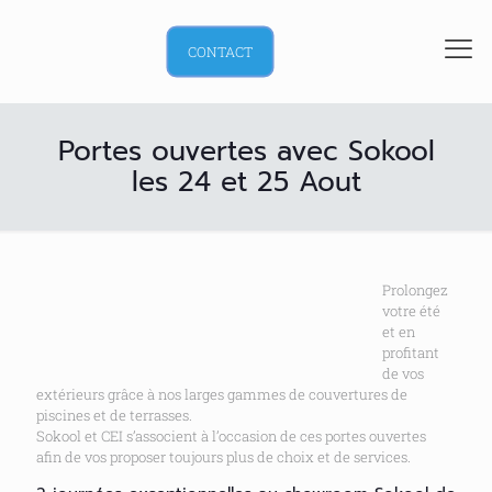
CONTACT
Portes ouvertes avec Sokool
les 24 et 25 Aout
Prolongez
votre été
et en
profitant
de vos
extérieurs grâce à nos larges gammes de couvertures de
piscines et de terrasses.
Sokool et CEI s’associent à l’occasion de ces portes ouvertes
afin de vos proposer toujours plus de choix et de services.