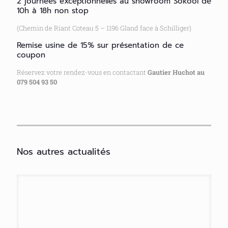
2 journées exceptionnelles au showroom Sokool de
10h à 18h non stop
(Chemin de Riant Coteau 5 – 1196 Gland face à Schilliger)
Remise usine de 15% sur présentation de ce
coupon
Réservez votre rendez-vous en contactant
Gautier Huchot au
079 504 93 50
Nos autres actualités