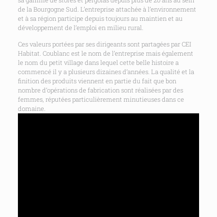
sa gamme de stores et pergolas depuis plus de 20 ans au sein
de la Bourgogne Sud. L’entreprise attachée à l’environnement
et à sa région participe depuis toujours au maintien et au
développement de l’emploi en milieu rural.
Ces valeurs portées par ses dirigeants sont partagées par CEI
Habitat. Coublanc est le nom de l’entreprise mais également
le nom du petit village dans lequel cette belle histoire a
commencé il y a plusieurs dizaines d’années. La qualité et la
finition des produits viennent en partie du fait que bon
nombre d’opérations de fabrication sont réalisées par des
femmes, réputées particulièrement minutieuses dans ce
domaine.