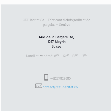
CEI Habitat Sa – Fabricant d’abris jardin et de
pergolas – Genève
Rue de la Bergère 3A,
1217 Meyrin
Suisse
00
00
30
00
Lundi au vendredi 8
– 12
– 13
– 17
+41227823580
contact@cei-habitat.ch