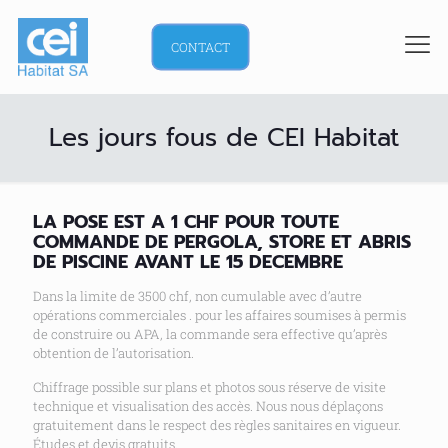
CONTACT
Les jours fous de CEI Habitat
LA POSE EST A 1 CHF POUR TOUTE
COMMANDE DE PERGOLA, STORE ET ABRIS
DE PISCINE AVANT LE 15 DECEMBRE
Dans la limite de 3500 chf, non cumulable avec d’autre
opérations commerciales . pour les affaires soumises à permis
de construire ou APA, la commande sera effective qu’après
obtention de l’autorisation.
Chiffrage possible sur plans et photos sous réserve de visite
technique et visualisation des accès. Nous nous déplaçons
gratuitement dans le respect des règles sanitaires en vigueur.
Études et devis gratuits.