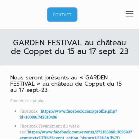
CONTACT
GARDEN FESTIVAL au château
de Coppet du 15 au 17 sept. 23
Nous seront présents au « GARDEN
FESTIVAL » au château de Coppet du 15
au 17 sept.-23.
Pour en savoir plus :
FaceBook
https://www.facebook.com/profile.php?
id=100091742310406
FaceBook l’événement du week-
end
https://www.facebook.com/events/2721659661309593?
acontext=%7B%22event_action_history%22%3A[]%7D