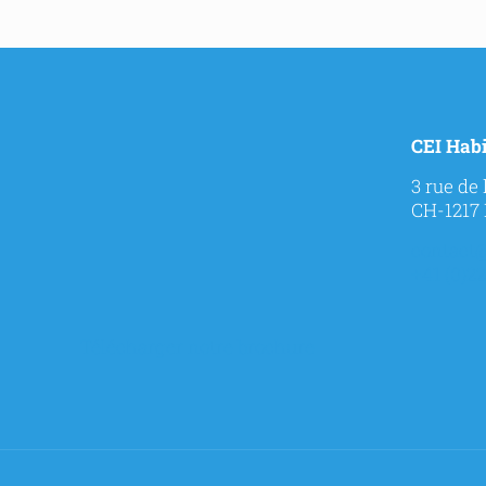
CEI Habi
3 rue de
CH-1217
contact@
+41 (0)22
Télécharger notre brochure