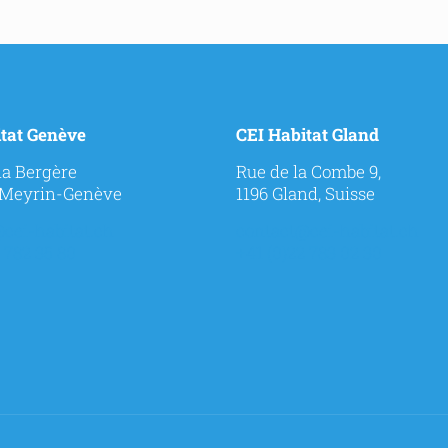
tat Genève
CEI Habitat Gland
 la Bergère
Rue de la Combe 9,
 Meyrin-Genève
1196 Gland, Suisse
cei-habitat.ch
contact@cei-habitat.ch
 782 35 80
+41 (0)22 783 02 30