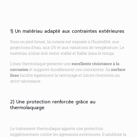
1) Un matériau adapté aux contraintes extérieures
Sous un pool house, la cuisine est exposée à l’humidité, aux
projections d’eau, aux UV et aux variations de température. Le
matériau utilisé doit rester stable et fiable dans le temps.
L’inox thermolaqué présente une
excellente résistance à la
corrosion
et supporte durablement ces contraintes. Sa
surface
lisse
facilite également le nettoyage et limite l’entretien au
strict nécessaire.
2) Une protection renforcée grâce au
thermolaquage
Le traitement thermolaqué apporte une protection
supplémentaire contre les agressions extérieures. Il améliore la