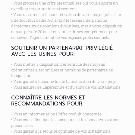
• Vous proposer une offre personnalisée qui vous apporte un
excellent retour sur investissement
• Vous rassurer sur Laconcrétisation de votre projet grâce à un
interlocuteur dédié ACTIFLIP, le réseau international
d’intégrateurs de solutions évolutives, met à votre disposition.
depuis près de 20 ans. l’ensemble de ses compétences pour
concevoir l’agencement de vos espaces professionnels.
SOUTENIR UN PARTENARIAT PRIVILÉGIÉ
AVEC LES USINES POUR:
• Vous mettre à disposition L’ensembLe des moyens
opérationneLs. techniques et humains de partenaires de
longue date
• Vous garantir Labonne fin de LaréaLisation de votre projet
• Vous assurer de Lapérennité et du suivi de vos installations
CONNAÎTRE LES NORMES ET
RECOMMANDATIONS POUR:
• Vous en informer selon L’offre produit concernée
• Vous conseiller dans la conception et le choix des solutions
préconisées
• Vous garantir la sécurité optimale de vos installations