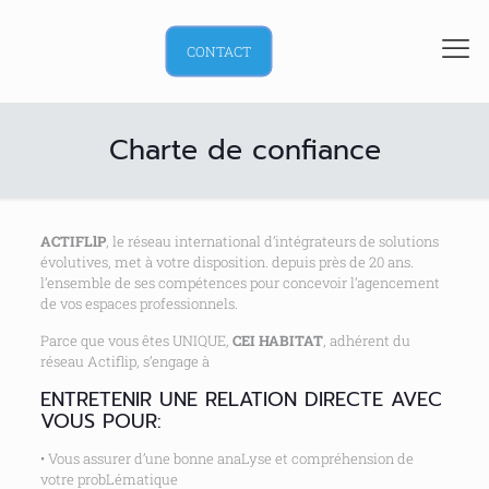
CONTACT
Charte de confiance
ACTIFLlP
, le réseau international d’intégrateurs de solutions
évolutives, met à votre disposition. depuis près de 20 ans.
l’ensemble de ses compétences pour concevoir l’agencement
de vos espaces professionnels.
Parce que vous êtes UNIQUE,
CEI HABITAT
, adhérent du
réseau Actiflip, s’engage à
ENTRETENIR UNE RELATION DIRECTE AVEC
VOUS POUR:
• Vous assurer d’une bonne anaLyse et compréhension de
votre probLématique