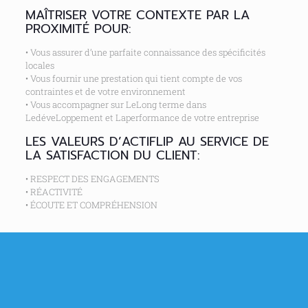
MAÎTRISER VOTRE CONTEXTE PAR LA
PROXIMITÉ POUR:
• Vous assurer d’une parfaite connaissance des spécificités
locales
• Vous fournir une prestation qui tient compte de vos
contraintes et de votre environnement
• Vous accompagner sur LeLong terme dans
LedéveLoppement et Laperformance de votre entreprise
LES VALEURS D’ACTIFLIP AU SERVICE DE
LA SATISFACTION DU CLIENT:
• RESPECT DES ENGAGEMENTS
• RÉACTIVITÉ
• ÉCOUTE ET COMPRÉHENSION