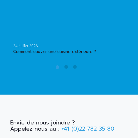
13 juill
24 juillet 2026
Carpor
Comment couvrir une cuisine extérieure ?
Envie de nous joindre ?
Appelez-nous au :
+41 (0)22 782 35 80