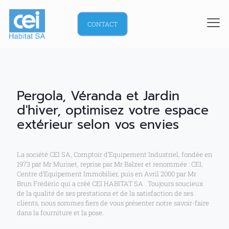
CONTACT
Pergola, Véranda et Jardin
d'hiver, optimisez votre espace
extérieur selon vos envies
La société CEI SA, Comptoir d’Equipement Industriel, fondée en
1973 par Mr Muriset, reprise par Mr Balzer et renommée : CEI,
Centre d’Equipement Immobilier, puis en Avril 2000 par Mr
Brun Frédéric qui a créé CEI HABITAT SA . Toujours soucieux
de la qualité de ses prestations et de la satisfaction de ses
clients, nous sommes fiers de vous présenter notre savoir-faire
dans la fourniture et la pose.